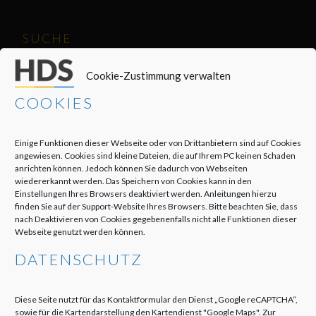
SUCHE
Suchen
Cookie-Zustimmung verwalten
nach:
COOKIES
SONSTIGES
Einige Funktionen dieser Webseite oder von Drittanbietern sind auf Cookies
Impressum
angewiesen. Cookies sind kleine Dateien, die auf Ihrem PC keinen Schaden
anrichten können. Jedoch können Sie dadurch von Webseiten
Haftungsausschluss
wiedererkannt werden. Das Speichern von Cookies kann in den
Einstellungen Ihres Browsers deaktiviert werden. Anleitungen hierzu
Datenschutzerklärung
finden Sie auf der Support-Website Ihres Browsers. Bitte beachten Sie, dass
nach Deaktivieren von Cookies gegebenenfalls nicht alle Funktionen dieser
Cookie-Richtlinie (EU)
Webseite genutzt werden können.
DATENSCHUTZ
Diese Seite nutzt für das Kontaktformular den Dienst „Google reCAPTCHA“,
KONTAKT
sowie für die Kartendarstellung den Kartendienst "Google Maps". Zur