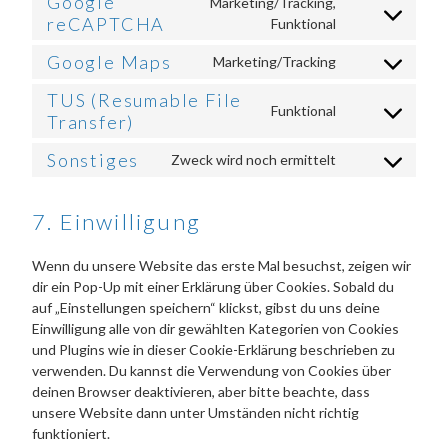
Google
Marketing/Tracking,
service
fonts
reCAPTCHA
Consent
Funktional
complianz
to
Google Maps
Marketing/Tracking
service
Consent
google-
to
TUS (Resumable File
recaptcha
Funktional
service
Transfer)
Consent
google-
to
maps
Sonstiges
Zweck wird noch ermittelt
service
Consent
tus-
to
(resumable-
service
7. Einwilligung
file-
sonstiges
transfer)
Wenn du unsere Website das erste Mal besuchst, zeigen wir
dir ein Pop-Up mit einer Erklärung über Cookies. Sobald du
auf „Einstellungen speichern“ klickst, gibst du uns deine
Einwilligung alle von dir gewählten Kategorien von Cookies
und Plugins wie in dieser Cookie-Erklärung beschrieben zu
verwenden. Du kannst die Verwendung von Cookies über
deinen Browser deaktivieren, aber bitte beachte, dass
unsere Website dann unter Umständen nicht richtig
funktioniert.