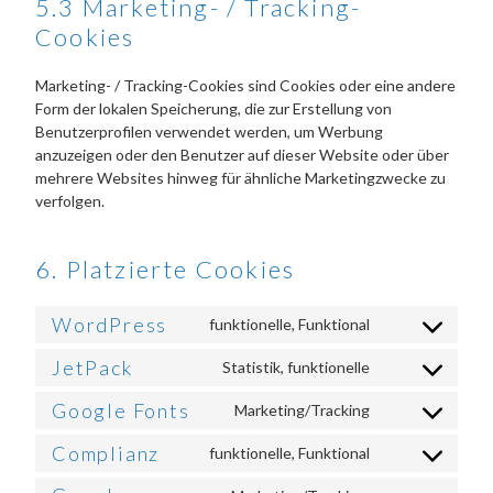
5.3 Marketing- / Tracking-
Cookies
Marketing- / Tracking-Cookies sind Cookies oder eine andere
Form der lokalen Speicherung, die zur Erstellung von
Benutzerprofilen verwendet werden, um Werbung
anzuzeigen oder den Benutzer auf dieser Website oder über
mehrere Websites hinweg für ähnliche Marketingzwecke zu
verfolgen.
6. Platzierte Cookies
WordPress
funktionelle, Funktional
Consent
to
JetPack
Statistik, funktionelle
Consent
service
to
wordpress
Google Fonts
Marketing/Tracking
Consent
service
to
jetpack
Complianz
funktionelle, Funktional
Consent
service
to
google-