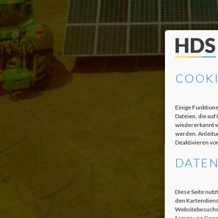
COOKI
Einige Funktione
Dateien, die au
wiedererkannt w
werden. Anleitun
Deaktivieren vo
DATE
Diese Seite nutz
den Kartendiens
Websitebesucher