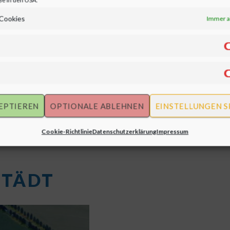
le in den USA.
 Cookies
Immer a
AIK
SOLARPROJEKTE
PARTNER
W
EPTIEREN
OPTIONALE ABLEHNEN
EINSTELLUNGEN S
Cookie-Richtlinie
Datenschutzerklärung
Impressum
STÄDT