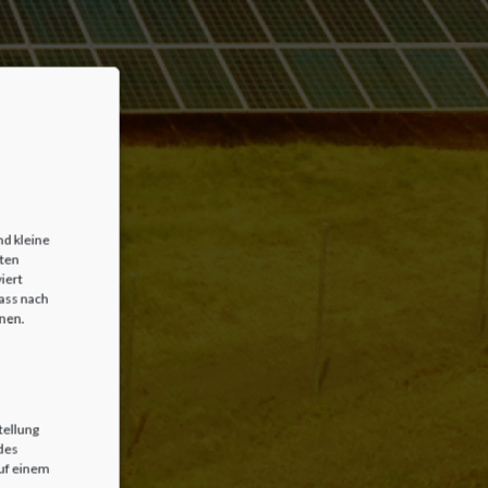
nd kleine
iten
iert
dass nach
nnen.
tellung
des
uf einem