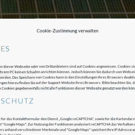
Cookie-Zustimmung verwalten
ES
n dieser Webseite oder von Drittanbietern sind auf Cookies angewiesen. Cookies si
f Ihrem PC keinen Schaden anrichten können. Jedoch können Sie dadurch von Webse
erden. Das Speichern von Cookies kann in den Einstellungen Ihres Browsers deaktiv
gen hierzu finden Sie auf der Support-Website Ihres Browsers. Bitte beachten Sie, 
n Cookies gegebenenfalls nicht alle Funktionen dieser Webseite genutzt werden kö
NSCHUTZ
t für das Kontaktformular den Dienst „Google reCAPTCHA“, sowie für die Kartendars
t "Google Maps". Zur Nutzung der Funktionen analysiert reCAPTCHA das Verhalten 
s anhand verschiedener Merkmale und "Google Maps" speichert Ihre IP Adresse a