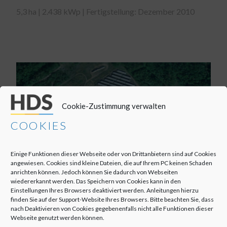
5,3 ha | 2.438 kWp | Fertigstellung: Dezember 2010
Cookie-Zustimmung verwalten
COOKIES
Einige Funktionen dieser Webseite oder von Drittanbietern sind auf Cookies
angewiesen. Cookies sind kleine Dateien, die auf Ihrem PC keinen Schaden
anrichten können. Jedoch können Sie dadurch von Webseiten
wiedererkannt werden. Das Speichern von Cookies kann in den
Einstellungen Ihres Browsers deaktiviert werden. Anleitungen hierzu
finden Sie auf der Support-Website Ihres Browsers. Bitte beachten Sie, dass
SOLARPARK LAUTA
nach Deaktivieren von Cookies gegebenenfalls nicht alle Funktionen dieser
Webseite genutzt werden können.