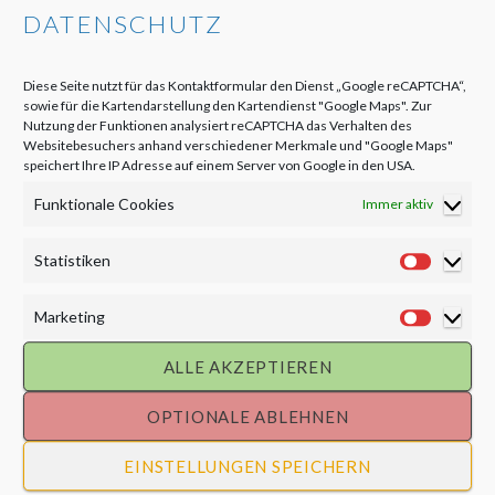
DATENSCHUTZ
11,2 ha | 3.050 kWp | Fertigstellung: Dezember 2010
Diese Seite nutzt für das Kontaktformular den Dienst „Google reCAPTCHA“,
sowie für die Kartendarstellung den Kartendienst "Google Maps". Zur
Nutzung der Funktionen analysiert reCAPTCHA das Verhalten des
Websitebesuchers anhand verschiedener Merkmale und "Google Maps"
speichert Ihre IP Adresse auf einem Server von Google in den USA.
Funktionale Cookies
Immer aktiv
Statistiken
Statisti
Marketing
Market
ALLE AKZEPTIEREN
OPTIONALE ABLEHNEN
SOLARPARK TREBSEN
EINSTELLUNGEN SPEICHERN