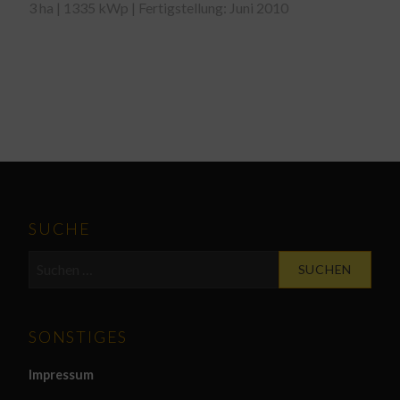
3 ha | 1335 kWp | Fertigstellung: Juni 2010
SUCHE
Suchen
nach:
SONSTIGES
Impressum